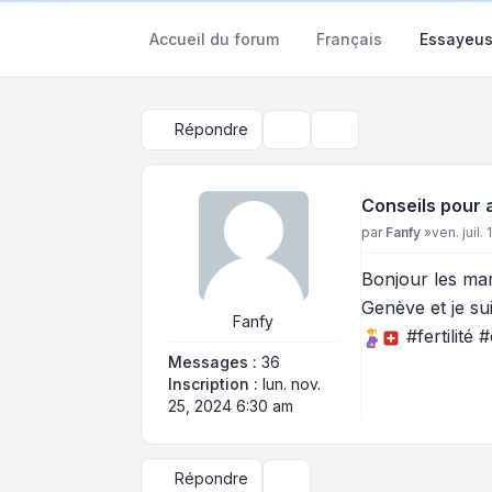
Accueil du forum
Français
Essayeu
Répondre
Outils du sujet
Rechercher
Conseils pour a
Message
par
Fanfy
»
ven. juil.
Bonjour les mam
Genève et je su
Fanfy
#fertilité
Messages :
36
Inscription :
lun. nov.
25, 2024 6:30 am
Répondre
Outils du sujet