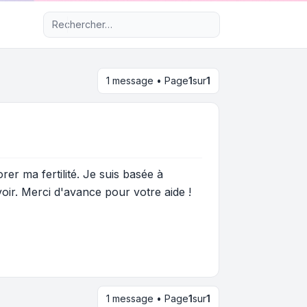
Recherche avancée
1 message • Page
1
sur
1
er ma fertilité. Je suis basée à
oir. Merci d'avance pour votre aide !
1 message • Page
1
sur
1