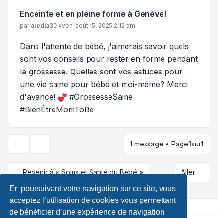
Enceinte et en pleine forme à Genève!
Message
par
aredia30
»
ven. août 15, 2025 2:12 pm
Dans l'attente de bébé, j'aimerais savoir quels
sont vos conseils pour rester en forme pendant
la grossesse. Quelles sont vos astuces pour
une vie saine pour bébé et moi-même? Merci
d'avance!
#GrossesseSaine
#BienÊtreMomToBe
1 message • Page
1
sur
1
Outils du sujet
Revenir à « Soins et Santé du Bébé »
Aller
En poursuivant votre navigation sur ce site, vous
acceptez l’utilisation de cookies vous permettant
de bénéficier d’une expérience de navigation