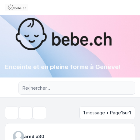
Enceinte et en pleine forme à Genève!
Recherche avancée
1 message • Page
1
sur
1
Outils du sujet
Rechercher
aredia30