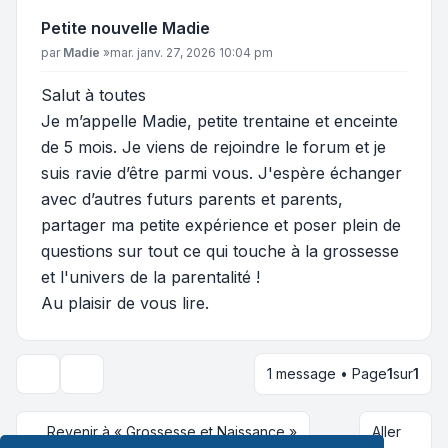
Petite nouvelle Madie
Message
par
Madie
»
mar. janv. 27, 2026 10:04 pm
Salut à toutes
Je m’appelle Madie, petite trentaine et enceinte
de 5 mois. Je viens de rejoindre le forum et je
suis ravie d’être parmi vous. J'espère échanger
avec d’autres futurs parents et parents,
partager ma petite expérience et poser plein de
questions sur tout ce qui touche à la grossesse
et l'univers de la parentalité !
Au plaisir de vous lire.
1 message • Page
1
sur
1
Outils du sujet
Revenir à « Grossesse et Naissance »
Aller