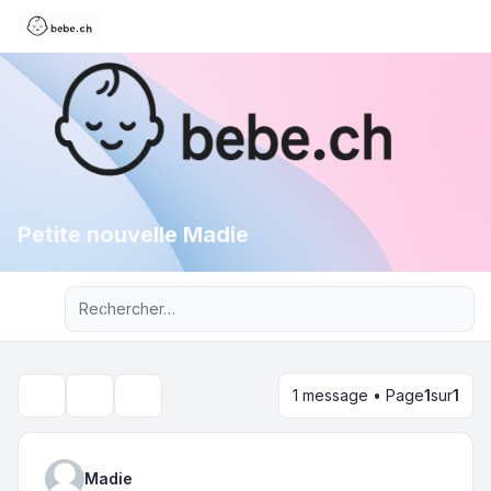
Petite nouvelle Madie
Recherche avancée
1 message • Page
1
sur
1
Outils du sujet
Rechercher
Madie